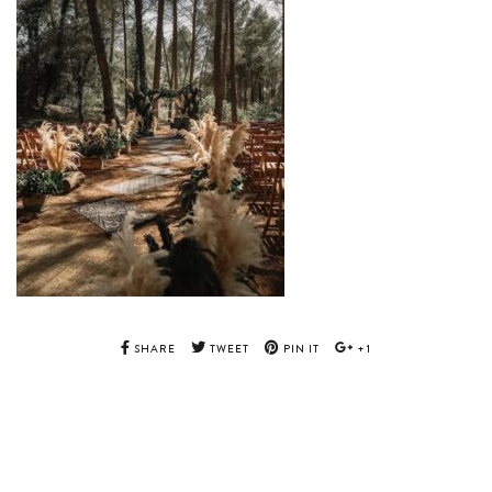
SHARE
TWEET
PIN IT
+1